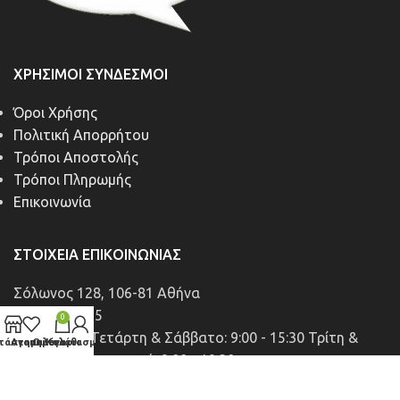
ΧΡΉΣΙΜΟΙ ΣΎΝΔΕΣΜΟΙ
Όροι Χρήσης
Πολιτική Απορρήτου
Τρόποι Αποστολής
Τρόποι Πληρωμής
Επικοινωνία
ΣΤΟΙΧΕΊΑ ΕΠΙΚΟΙΝΩΝΊΑΣ
Σόλωνος 128, 106-81 Αθήνα
213-0080255
0
Δευτέρα & Τετάρτη & Σάββατο: 9:00 - 15:30 Τρίτη &
τάστημα
Αγαπημένα
Ο λογαριασμός μου
Καλάθι
Πέμπτη & Παρασκευή: 9:00 - 19:30