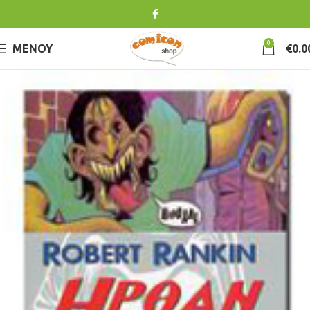
0
ΜΕΝΟΎ
€
0.0