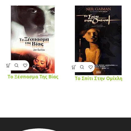
Το Ξέσπασμα Της Βίας
Το Σπίτι Στην Ομίχλη