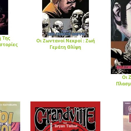
ή Της
Οι Ζωντανοί Νεκροί : Ζωή
Ιστορίες
Γεμάτη Θλίψη
Οι 
Πλασμ