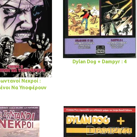
Dylan Dog + Dampyr : 4
Ζωντανοί Νεκροί :
ένοι Να Υποφέρουν