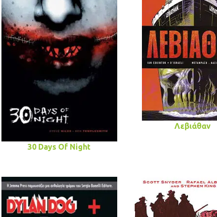
Λεβιάθαν
30 Days Of Night