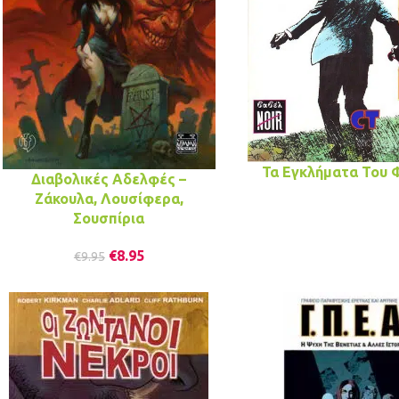
Τα Εγκλήματα Του 
Διαβολικές Αδελφές –
Ζάκουλα, Λουσίφερα,
Σουσπίρια
€
8.95
€
9.95