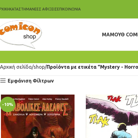
ΡΧΙΚΗ
ΚΑΤΆΣΤΗΜΑ
ΝΈΕΣ ΑΦΊΞΕΙΣ
ΕΠΙΚΟΙΝΩΝΊΑ
ΜΑΜΟΥΘ COM
Αρχική σελίδα
shop
Προϊόντα με ετικέτα “Mystery - Horr
Εμφάνιση Φίλτρων
-10%