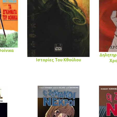
Φοίνικα
Δηλητηρ
Ιστορίες Του Κθούλου
Χρο