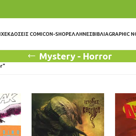
IX
ΕΚΔΌΣΕΙΣ COMICON-SHOP
ΈΛΛΗΝΕΣ
ΒΙΒΛΊΑ
GRAPHIC N
Mystery - Horror
or”