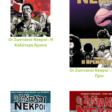
Οι Ζωντανοί Νεκροί : Η
Καλύτερη Άμυνα
Οι Ζωντανοί Νεκροί :
Πριν