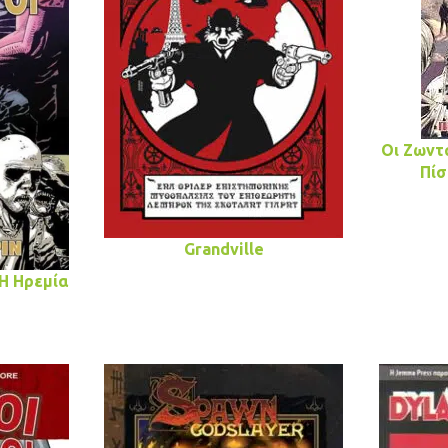
Οι Ζωντα
Πίσ
Grandville
 Η Ηρεμία