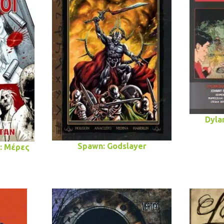
Dyla
Spawn: Godslayer
: Μέρες