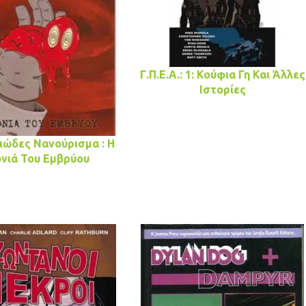
Γ.Π.Ε.Α.: 1: Κούφια Γη Και Άλλες
Ιστορίες
ιώδες Νανούρισμα : Η
νιά Του Εμβρύου