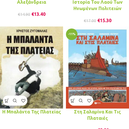
Αλεξάνδρεια
Ιστορία Του Λαού Των
Ηνωμένων Πολιτειών
€
13.40
€
14.90
€
15.30
€
17.00
-11%
Η Μπαλάντα Της Πλατείας
Στη Σαλαμίνα Και Τις
Πλαταιές