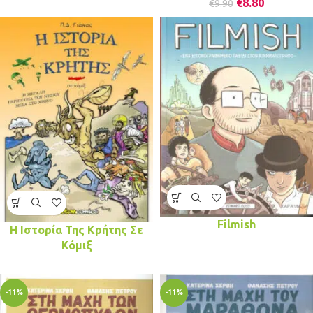
€
8.80
€
9.90
Filmish
Η Ιστορία Της Κρήτης Σε
Κόμιξ
-11%
-11%