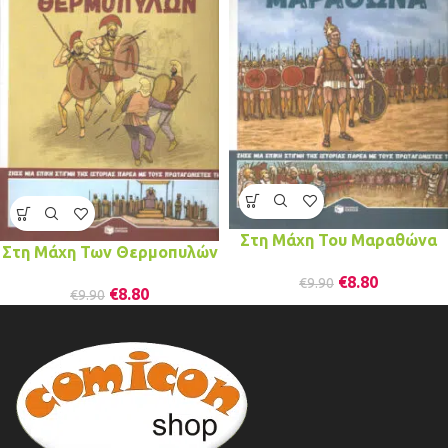
Στη Μάχη Του Μαραθώνα
Στη Μάχη Των Θερμοπυλών
€
8.80
€
9.90
€
8.80
€
9.90