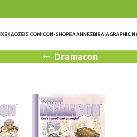
IX
ΕΚΔΌΣΕΙΣ COMICON-SHOP
ΈΛΛΗΝΕΣ
ΒΙΒΛΊΑ
GRAPHIC N
Dramacon