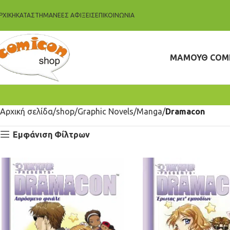
ΡΧΙΚΗ
ΚΑΤΆΣΤΗΜΑ
ΝΈΕΣ ΑΦΊΞΕΙΣ
ΕΠΙΚΟΙΝΩΝΊΑ
ΜΑΜΟΥΘ COM
Αρχική σελίδα
shop
Graphic Novels
Manga
Dramacon
Εμφάνιση Φίλτρων