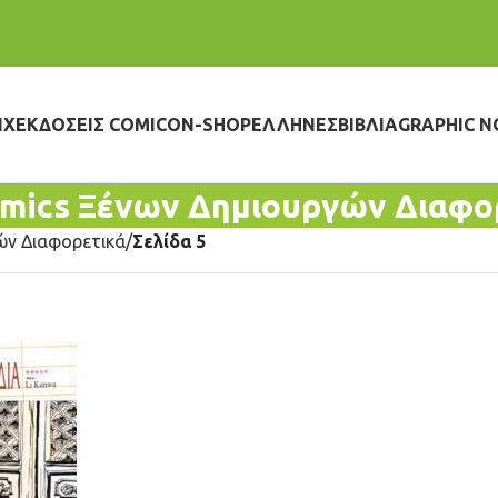
IX
ΕΚΔΌΣΕΙΣ COMICON-SHOP
ΈΛΛΗΝΕΣ
ΒΙΒΛΊΑ
GRAPHIC N
mics Ξένων Δημιουργών Διαφο
ών Διαφορετικά
Σελίδα 5