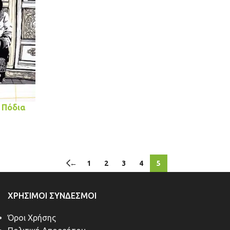
 Πόδια
←
1
2
3
4
5
ΧΡΉΣΙΜΟΙ ΣΎΝΔΕΣΜΟΙ
Όροι Χρήσης