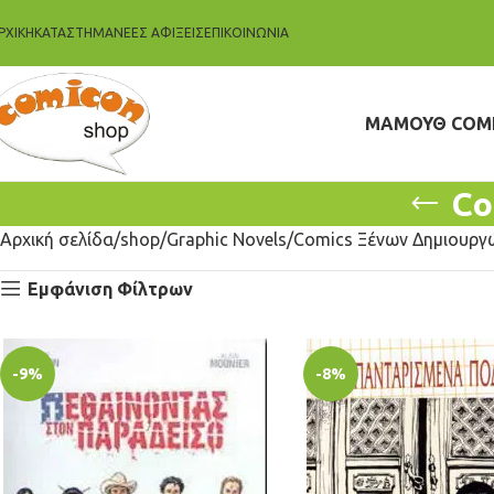
ΡΧΙΚΗ
ΚΑΤΆΣΤΗΜΑ
ΝΈΕΣ ΑΦΊΞΕΙΣ
ΕΠΙΚΟΙΝΩΝΊΑ
ΜΑΜΟΥΘ COM
Co
Αρχική σελίδα
shop
Graphic Novels
Comics Ξένων Δημιουργ
Εμφάνιση Φίλτρων
-9%
-8%