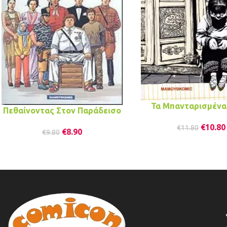
Τα Μπανταρισμένα
Πεθαίνοντας Στον Παράδεισο
€
10.80
€
11.80
€
8.90
€
9.80