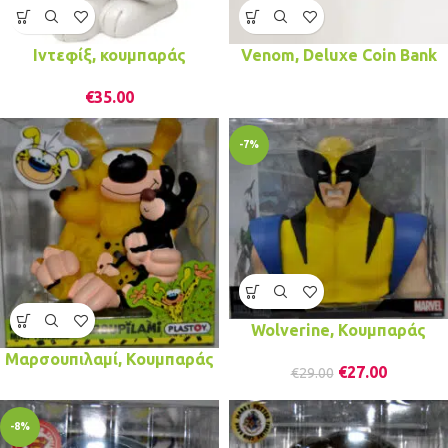
Ιντεφίξ, κουμπαράς
Venom, Deluxe Coin Bank
€
35.00
-7%
Wolverine, Κουμπαράς
Μαρσουπιλαμί, Κουμπαράς
€
27.00
€
29.00
-8%