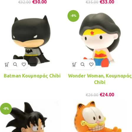
€
30.00
€
33.00
€
32.00
€
35.00
-8%
Batman Κουμπαράς Chibi
Wonder Woman, Κουμπαράς
Chibi
€
24.00
€
26.00
-8%