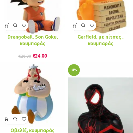
Drangoball, Son Goku,
Garfield, με πίτσες ,
κουμπαράς
κουμπαράς
€
24.00
€
26.00
-8%
Οβελίξ, κουμπαράς