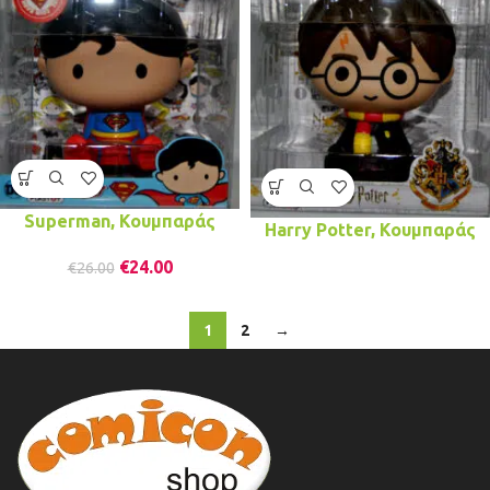
Superman, Κουμπαράς
Harry Potter, Κουμπαράς
€
24.00
€
26.00
1
2
→