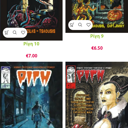
Ρίγη 9
Ρίγη 10
€
6.50
€
7.00