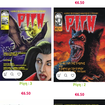
€
6.50
Ρίγη : 3
Ρίγη : 2
€
6.50
€
6.50