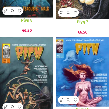
Ρίγη 8
Ρίγη 7
€
6.50
€
6.50