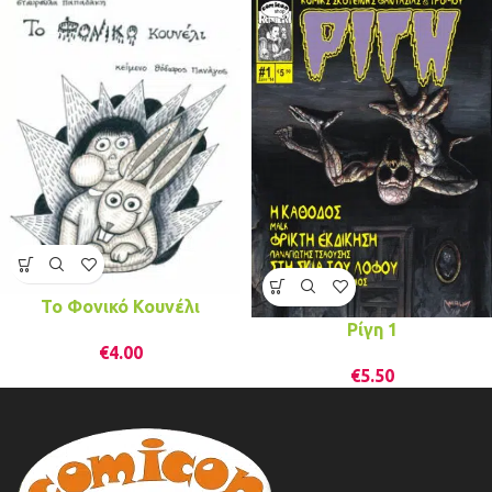
Το Φονικό Κουνέλι
Ρίγη 1
€
4.00
€
5.50