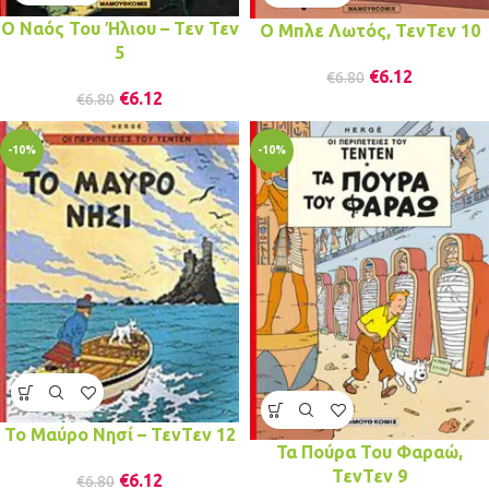
Ο Ναός Του Ήλιου – Τεν Τεν
Ο Μπλε Λωτός, ΤενΤεν 10
5
€
6.12
€
6.80
€
6.12
€
6.80
-10%
-10%
Το Μαύρο Νησί – ΤενΤεν 12
Τα Πούρα Του Φαραώ,
ΤενΤεν 9
€
6.12
€
6.80