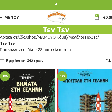
0
ΜΕΝΟΎ
€
0.0
Τεν Τεν
Αρχική σελίδα
shop
ΜΑΜΟΥΘ Κόμιξ
Μεγάλοι Ήρωες
Τεν Τεν
Προβάλλονται όλα - 28 αποτελέσματα
Εμφάνιση Φίλτρων
-10%
-10%