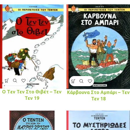
O Tεν Τεν Στο Θιβέτ – Τεν
Κάρβουνα Στο Αμπάρι – Τεν
Τεν 19
Τεν 18