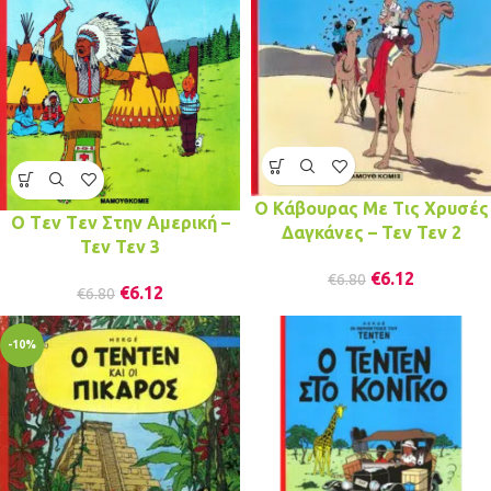
Ο Κάβουρας Με Τις Χρυσές
Ο Tεν Tεν Στην Αμερική –
Δαγκάνες – Τεν Τεν 2
Τεν Τεν 3
€
6.12
€
6.80
€
6.12
€
6.80
-10%