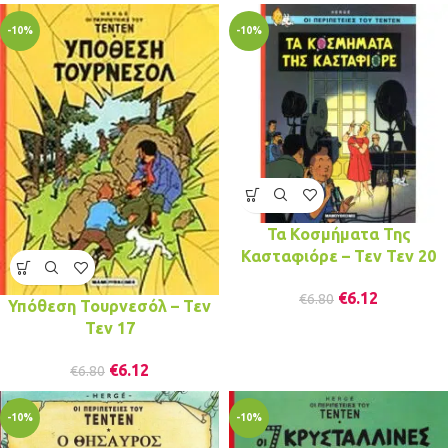
-10%
-10%
Τα Κοσμήματα Της
Κασταφιόρε – Τεν Τεν 20
€
6.12
€
6.80
Υπόθεση Τουρνεσόλ – Τεν
Τεν 17
€
6.12
€
6.80
-10%
-10%