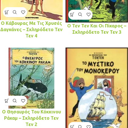
Ο Κάβουρας Με Τις Χρυσές
Ο Τεν Τεν Και Οι Πίκαρος –
Δαγκάνες – Σκληρόδετο Τεν
Σκληρόδετο Τεν Τεν 3
Τεν 4
Ο Θησαυρός Του Κόκκινου
Ράκαμ – Σκληρόδετο Τεν
Τεν 2