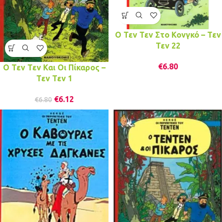
Ο Τεν Τεν Στο Κονγκό – Τεν
Τεν 22
€
6.80
Ο Τεν Τεν Και Οι Πίκαρος –
Τεν Τεν 1
€
6.12
€
6.80