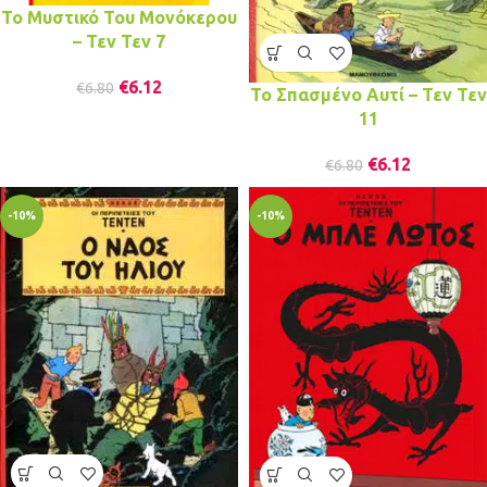
Το Μυστικό Του Μονόκερου
– Τεν Τεν 7
€
6.12
€
6.80
Το Σπασμένο Αυτί – Τεν Τεν
11
€
6.12
€
6.80
-10%
-10%