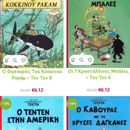
Οι 7 Κρυστάλλινες Μπάλες
Ο Θησαυρός Του Κόκκινου
– Τεν Τεν 4
Ρακάμ – Τεν Τεν 8
€
6.12
€
6.12
€
6.80
€
6.80
-10%
-10%