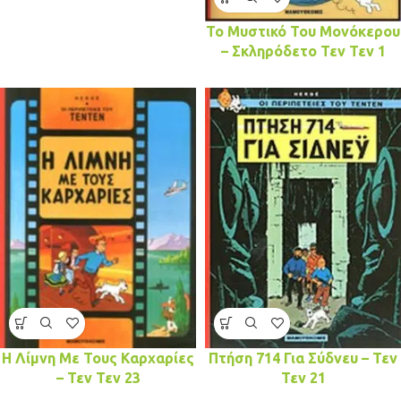
Το Μυστικό Του Μονόκερου
– Σκληρόδετο Τεν Τεν 1
Η Λίμνη Με Τους Καρχαρίες
Πτήση 714 Για Σύδνευ – Τεν
– Τεν Τεν 23
Τεν 21