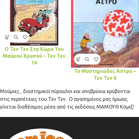
Ο Τεν Τεν Στη Χώρα Του
Μαύρου Χρυσού – Τεν Τεν
14
Το Μυστηριώδες Άστρο –
Τεν Τεν 6
Μούμιες , διαστημικοί πύραυλοι και υποβρύχια κρύβονται
στις περιπέτειες του Τεν Τεν . Ο αγαπημένος μας ήρωας
γίνεται διαθέσιμος μέσα από τις εκδόσεις ΜΑΜΟΥΘ Κόμιξ!