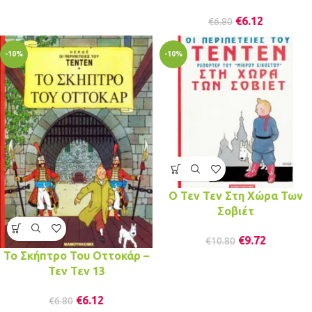
€
6.12
€
6.80
-10%
-10%
Ο Τεν Τεν Στη Χώρα Των
Σοβιέτ
€
9.72
€
10.80
Το Σκήπτρο Του Οττοκάρ –
Τεν Τεν 13
€
6.12
€
6.80