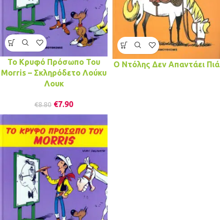
Το Κρυφό Πρόσωπο Του
Ο Ντόλης Δεν Απαντάει Πιά
Morris – Σκληρόδετο Λούκυ
Λουκ
€
7.90
€
8.80