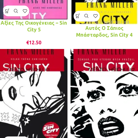
Αξίες Της Οικογένειας – Sin
Αυτός Ο Σάπιος
City 5
Μπάσταρδος, Sin City 4
€
12.50