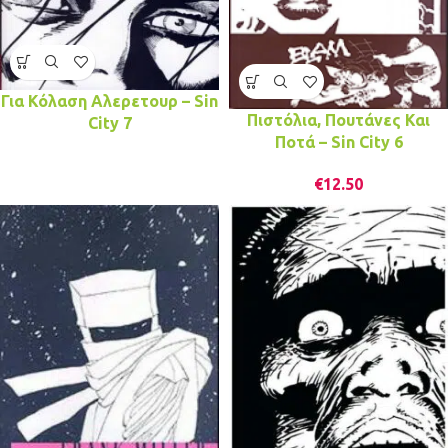
Για Κόλαση Αλερετουρ – Sin
Πιστόλια, Πουτάνες Και
City 7
Ποτά – Sin City 6
€
12.50