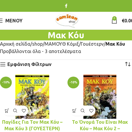
0
ΜΕΝΟΎ
€
0.0
Μακ Κόυ
Αρχική σελίδα
shop
ΜΑΜΟΥΘ Κόμιξ
Γουέστερν
Μακ Κόυ
Προβάλλονται όλα - 3 αποτελέσματα
Εμφάνιση Φίλτρων
-10%
-10%
Παγίδες Για Τον Μακ Κόυ –
Το Όνομά Του Είναι Μακ
Μακ Κόυ 3 (ΓΟΥΕΣΤΕΡΝ)
Κόυ – Μακ Κόυ 2 –