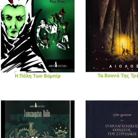
Τα Βουνά Της Τρ
Η Πόλη Των Βαμπίρ