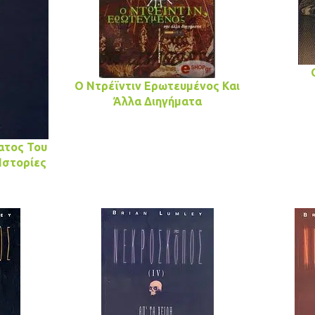
Ο Ντρέϊντιν Ερωτευμένος Και
Άλλα Διηγήματα
ατος Του
Ιστορίες