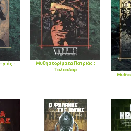
Μυθηστορίματα Πατριάς :
ριάς :
Τολεαδόρ
Μυθισ