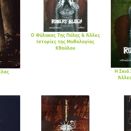
O Φύλακας Της Πύλης & Άλλες
Ιστορίες της Μυθολογίας
Κθούλου
H Σκιά
έλας
Άλλες