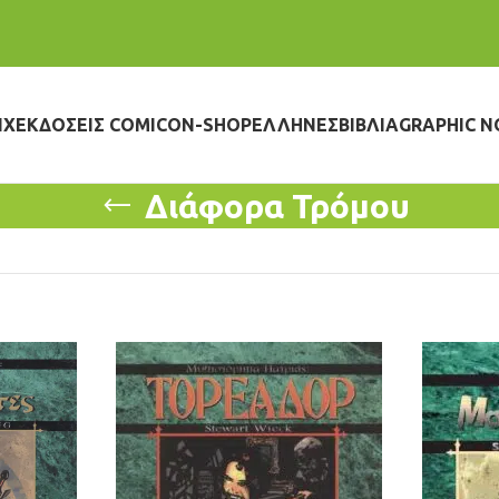
IX
ΕΚΔΌΣΕΙΣ COMICON-SHOP
ΈΛΛΗΝΕΣ
ΒΙΒΛΊΑ
GRAPHIC N
Διάφορα Τρόμου