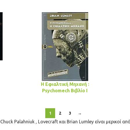
Η Εφιαλτική Μηχανή :
Psychomech Βιβλίο Ι
1
2
3
→
 Chuck Palahniuk , Lovecraft και Brian Lumley είναι μερικοί