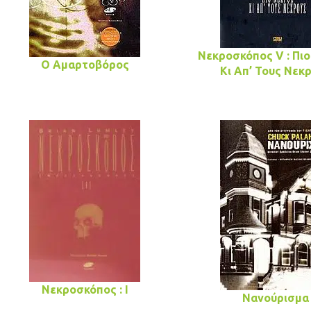
Νεκροσκόπος V : Πι
Ο Aμαρτοβόρος
Κι Απ’ Τους Νεκ
Νεκροσκόπος : I
Νανούρισμα