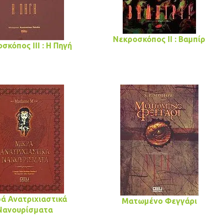
Νεκροσκόπος ΙΙ : Βαμπίρ
σκόπος III : Η Πηγή
ά Ανατριχιαστικά
Ματωμένο Φεγγάρι
Νανουρίσματα