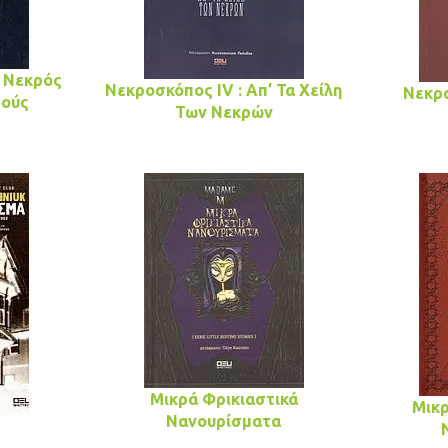
ο Νεκρός
Νεκροσκόπος IV : Απ’ Τα Χείλη
Νεκρο
ρούς
Των Νεκρών
Μικρά Φρικιαστικά
Μικρ
Νανουρίσματα