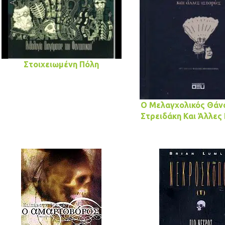
Στοιχειωμένη Πόλη
Ο Μελαγχολικός Θάν
Στρειδάκη Και Άλλες 