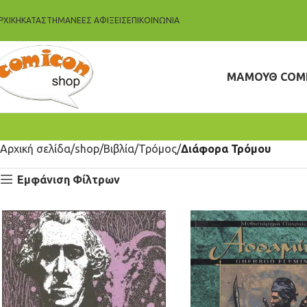
ΡΧΙΚΗ
ΚΑΤΆΣΤΗΜΑ
ΝΈΕΣ ΑΦΊΞΕΙΣ
ΕΠΙΚΟΙΝΩΝΊΑ
ΜΑΜΟΥΘ COM
Αρχική σελίδα
shop
Βιβλία
Τρόμος
Διάφορα Τρόμου
Εμφάνιση Φίλτρων