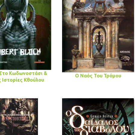
 Στο Κωδωνοστάσι &
Ο Ναός Του Τρόμου
 Ιστορίες Κθούλου