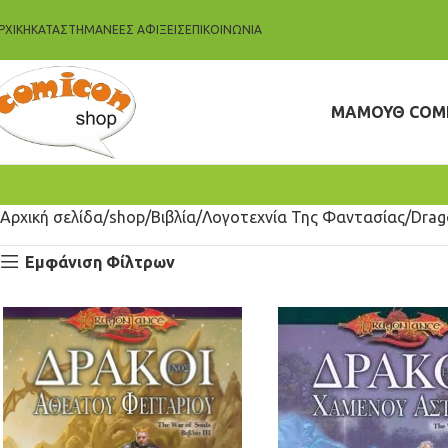
ΡΧΙΚΗ
ΚΑΤΆΣΤΗΜΑ
ΝΈΕΣ ΑΦΊΞΕΙΣ
ΕΠΙΚΟΙΝΩΝΊΑ
ΜΑΜΟΥΘ COM
Αρχική σελίδα
shop
Βιβλία
Λογοτεχνία Της Φαντασίας
Drag
Εμφάνιση Φίλτρων