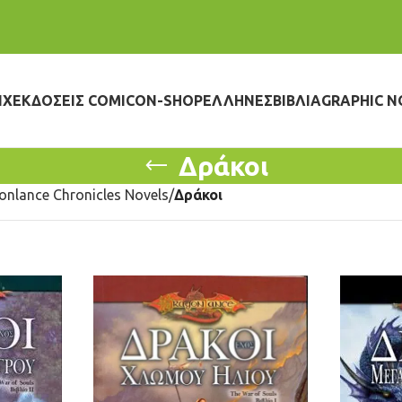
IX
ΕΚΔΌΣΕΙΣ COMICON-SHOP
ΈΛΛΗΝΕΣ
ΒΙΒΛΊΑ
GRAPHIC N
Δράκοι
onlance Chronicles Novels
Δράκοι