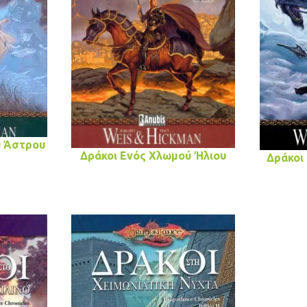
υ Άστρου
Δράκοι Ενός Χλωμού Ήλιου
Δράκοι