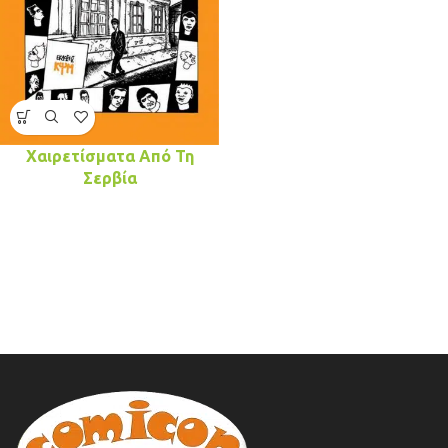
Χαιρετίσματα Από Τη
Σερβία