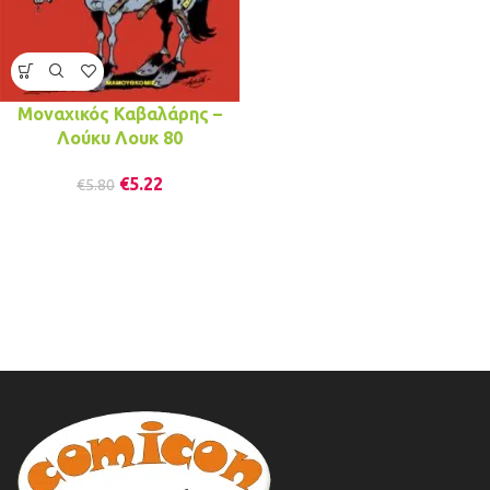
Μοναχικός Καβαλάρης –
Λούκυ Λουκ 80
€
5.22
€
5.80