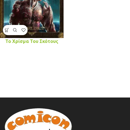
Το Χρίσμα Του Σκότους