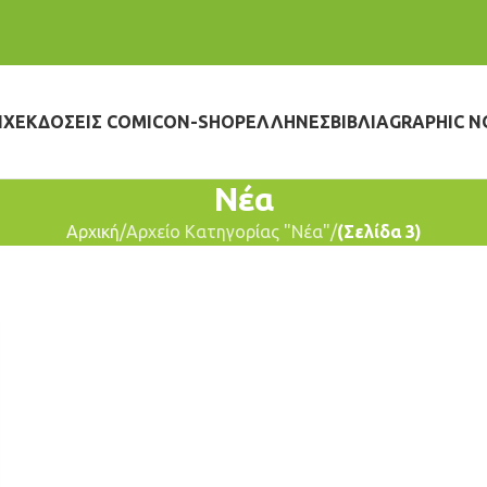
IX
ΕΚΔΌΣΕΙΣ COMICON-SHOP
ΈΛΛΗΝΕΣ
ΒΙΒΛΊΑ
GRAPHIC N
Νέα
Αρχική
Αρχείο Κατηγορίας "Νέα"
(Σελίδα 3)