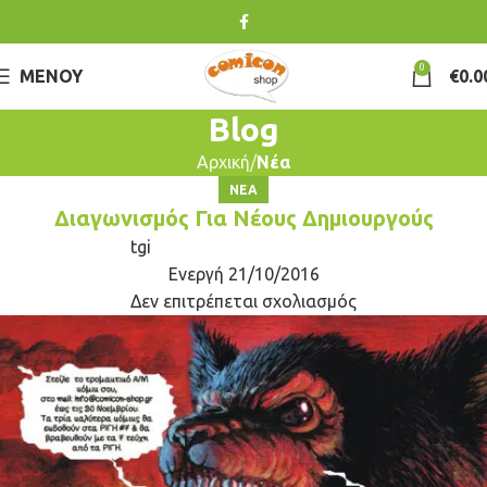
0
ΜΕΝΟΎ
€
0.0
Blog
Αρχική
Νέα
ΝΈΑ
Διαγωνισμός Για Νέους Δημιουργούς
tgi
Ενεργή 21/10/2016
Δεν επιτρέπεται σχολιασμός